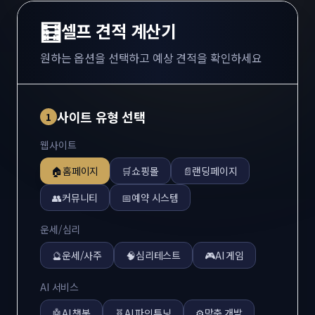
🧮
셀프 견적 계산기
원하는 옵션을 선택하고 예상 견적을 확인하세요
사이트 유형 선택
1
웹사이트
🏠
홈페이지
🛒
쇼핑몰
📄
랜딩페이지
👥
커뮤니티
📅
예약 시스템
운세/심리
🔮
운세/사주
🧠
심리테스트
🎮
AI 게임
AI 서비스
🤖
AI 챗봇
🧬
AI 파인튜닝
⚙️
맞춤 개발