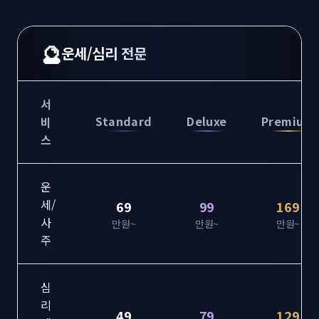
🔮
운세/심리 전문
서
Standard
Deluxe
Premium
비
스
운
세/
69
99
169
사
만원~
만원~
만원~
주
심
리
49
79
129