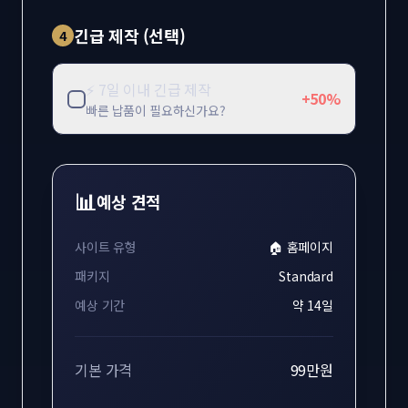
긴급 제작 (선택)
4
⚡ 7일 이내 긴급 제작
+50%
빠른 납품이 필요하신가요?
📊
예상 견적
사이트 유형
🏠
홈페이지
패키지
Standard
예상 기간
약
14
일
기본 가격
99만원